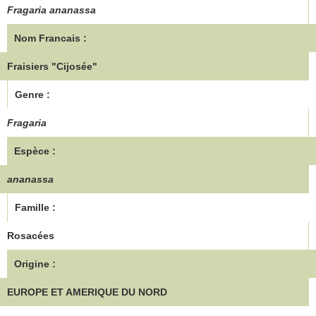
Fragaria ananassa
Nom Francais :
Fraisiers "Cijosée"
Genre :
Fragaria
Espèce :
ananassa
Famille :
Rosacées
Origine :
EUROPE ET AMERIQUE DU NORD