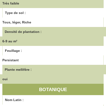
Très faible
Type de sol :
Tous, léger, Riche
Densité de plantation :
6-9 au m²
Feuillage :
Persistant
Plante mellifère :
oui
BOTANIQUE
Nom Latin :