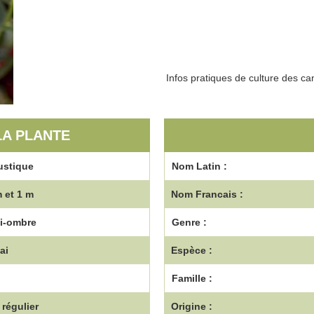
Infos pratiques de culture des ca
LA PLANTE
ustique
Nom Latin :
 et 1 m
Nom Francais :
Mi-ombre
Genre :
ai
Espèce :
Famille :
régulier
Origine :