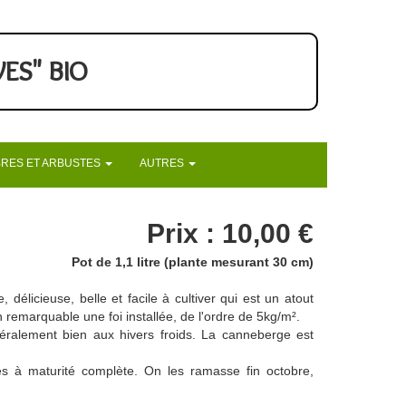
ES" BIO
RES ET ARBUSTES
AUTRES
Prix : 10,00 €
Pot de 1,1 litre (plante mesurant 30 cm)
 délicieuse, belle et facile à cultiver qui est un atout
n remarquable une foi installée, de l'ordre de 5kg/m².
éralement bien aux hivers froids. La canneberge est
cés à maturité complète. On les ramasse fin octobre,