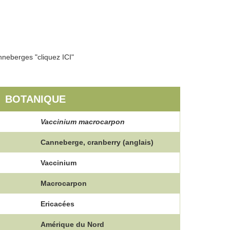
nneberges "cliquez ICI"
BOTANIQUE
Vaccinium macrocarpon
Canneberge, cranberry (anglais)
Vaccinium
Macrocarpon
Ericacées
Amérique du Nord