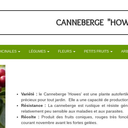
CANNEBERGE "HOW
DICINALES
LÉGUMES
FLEURS
PETITS FRUITS
ARB
Variété :
le Canneberge 'Howes' est une plante autofertile,
précieux pour tout jardin. Elle a une capacité de productio
Résistance :
La canneberge est rustique et résiste gén
relativement peu sensible aux maladies et aux parasites.
Récolte :
P
roduit des fruits coniques, rouges très fon
courant novembre avant les fortes gelées.