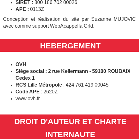
SIRET :
800 186 702 00026
APE :
0113Z
Conception et réalisation du site par Suzanne MUJOVIC
avec comme support WebAcappella GrId.
HEBERGEMENT
OVH
Siège social :
2 rue Kellermann - 59100 ROUBAIX
Cedex 1
RCS Lille Métropole
: 424 761 419 00045
Code APE
: 2620Z
www.ovh.fr
DROIT D'AUTEUR ET CHARTE
INTERNAUTE