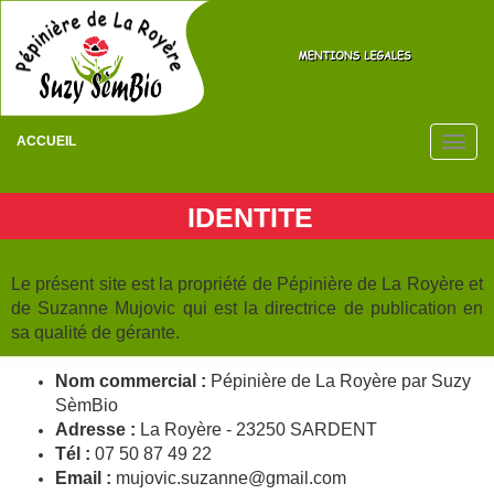
ACCUEIL
IDENTITE
Le présent site est la propriété de Pépinière de La Royère et
de Suzanne Mujovic qui est la directrice de publication en
sa qualité de gérante.
Nom commercial :
Pépinière de La Royère par Suzy
SèmBio
Adresse :
La Royère - 23250 SARDENT
Tél :
07 50 87 49 22
Email :
mujovic.suzanne@gmail.com